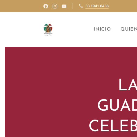
33 1941 6438
INICIO
QUIE
LA
GUAD
CELE