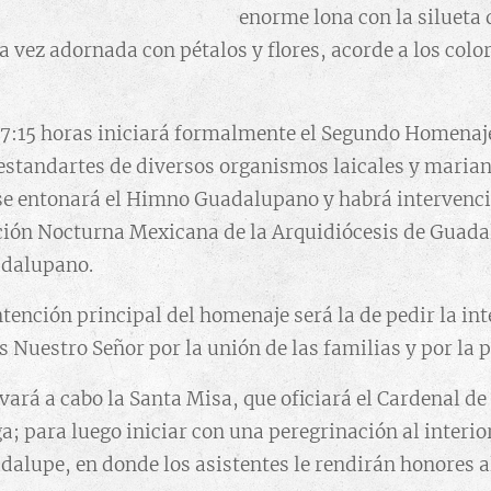
enorme lona con la silueta 
 vez adornada con pétalos y flores, acorde a los color
 17:15 horas iniciará formalmente el Segundo Homena
estandartes de diversos organismos laicales y marian
 se entonará el Himno Guadalupano y habrá intervenci
ión Nocturna Mexicana de la Arquidiócesis de Guadal
adalupano.
ntención principal del homenaje será la de pedir la int
 Nuestro Señor por la unión de las familias y por la p
evará a cabo la Santa Misa, que oficiará el Cardenal d
a; para luego iniciar con una peregrinación al interio
alupe, en donde los asistentes le rendirán honores al 