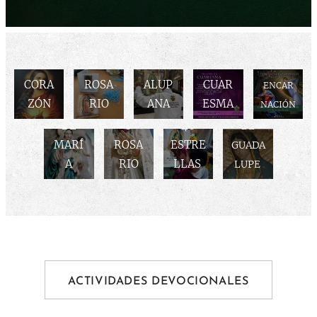
CIÓN
ATA DE
AL
EL
LA
ESPEC
LA
OCTU
SAGR
SANT
HORA
IAL
VIRGEN
BRE,
DEVO
NOVEN
ADO
O
GUAD
DE
DE LA
MES
CIÓN
A A
CORA
ROSA
ALUP
CUAR
ENCAR
MAYO
DEL
DE
SANTA
ZÓN
RIO
ANA
ESMA
NACIÓN
, MES
SANT
LAS
MARÍA
DE
O
46
DE
MARÍ
ROSA
ESTRE
GUADA
A
RIO
LLAS
LUPE
ACTIVIDADES DEVOCIONALES